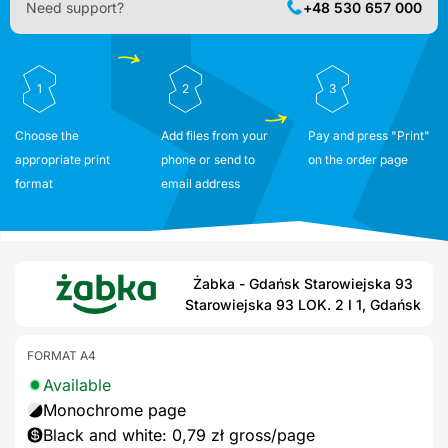
Need support?
+48 530 657 000
1
2
3
Choose the
Add files from your
Pay and press "Print"
appropriate print
phone or send to
on the order page
format
email address
Żabka - Gdańsk Starowiejska 93
Starowiejska 93 LOK. 2 I 1, Gdańsk
FORMAT A4
Available
Monochrome page
Black and white: 0,79 zł gross/page