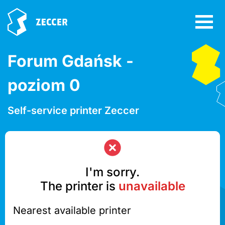
Forum Gdańsk -
poziom 0
Self-service printer Zeccer
I'm sorry.
The printer is
unavailable
Nearest available printer