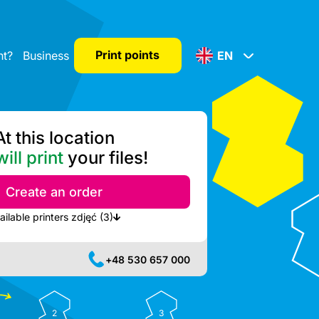
Print points
nt?
Business
EN
At this location
ill print
your files!
Create an order
Show nearest available printers zdjęć (3)
+48 530 657 000
2
3