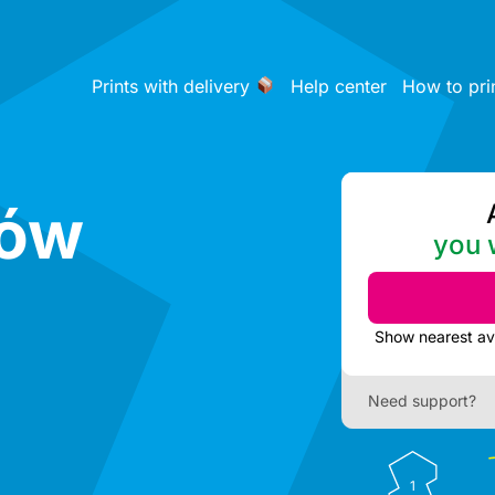
Prints with delivery
Help center
How to pri
ków
you w
Need support?
1