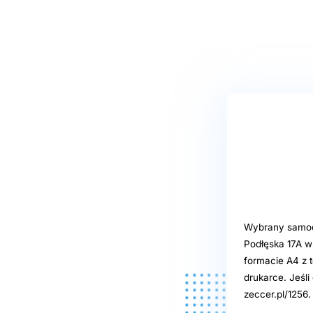
Wybrany samoob
Podłęska 17A w
formacie A4 z t
drukarce. Jeśl
zeccer.pl/1256.