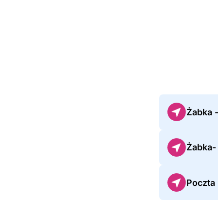
Żabka 
Żabka-
Poczta