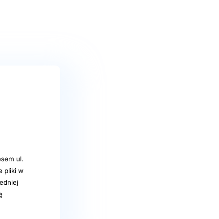
sem ul.
 pliki w
edniej
ę