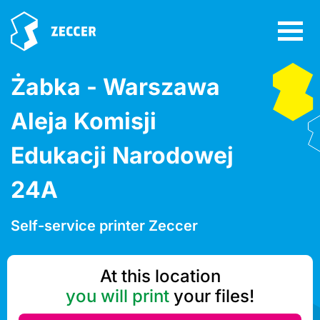
Żabka - Warszawa
Aleja Komisji
Edukacji Narodowej
24A
Self-service printer Zeccer
At this location
you will print
your files!