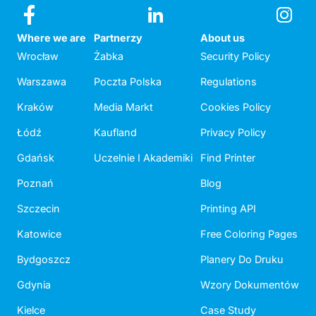
Where we are
Partnerzy
About us
Wrocław
Żabka
Security Policy
Warszawa
Poczta Polska
Regulations
Kraków
Media Markt
Cookies Policy
Łódź
Kaufland
Privacy Policy
Gdańsk
Uczelnie I Akademiki
Find Printer
Poznań
Blog
Szczecin
Printing API
Katowice
Free Coloring Pages
Bydgoszcz
Planery Do Druku
Gdynia
Wzory Dokumentów
Kielce
Case Study