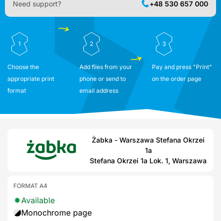
Need support?
+48 530 657 000
1
2
3
Choose the
Add files from your
Pay and press "Print"
appropriate print
phone or send to
on the order page
format
email address
Żabka - Warszawa Stefana Okrzei
1a
Stefana Okrzei 1a Lok. 1, Warszawa
FORMAT A4
Available
Monochrome page