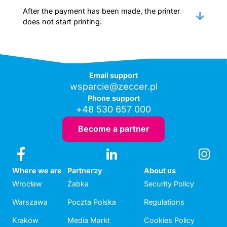
After the payment has been made, the printer
does not start printing.
Email support
wsparcie@zeccer.pl
Phone support
+48 530 657 000
Become a partner
Where we are
Partnerzy
About us
Wrocław
Żabka
Security Policy
Warszawa
Poczta Polska
Regulations
Kraków
Media Markt
Cookies Policy