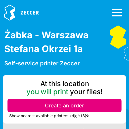
Żabka - Warszawa
Stefana Okrzei 1a
Self-service printer Zeccer
At this location
you will print
your files!
Create an order
Show nearest available printers zdjęć (3)