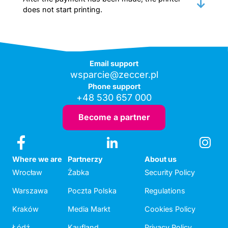
does not start printing.
Email support
wsparcie@zeccer.pl
Phone support
+48 530 657 000
Become a partner
Where we are
Partnerzy
About us
Wrocław
Żabka
Security Policy
Warszawa
Poczta Polska
Regulations
Kraków
Media Markt
Cookies Policy
Łódź
Kaufland
Privacy Policy