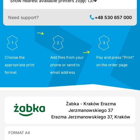
Show nearest available printers zdjęć (3)
Need support?
+48 530 657 000
1
2
3
Choose the
Add files from your
Pay and press "Print"
appropriate print
phone or send to
on the order page
format
email address
Żabka - Kraków Erazma
Jerzmanowskiego 37
Erazma Jerzmanowskiego 37, Kraków
FORMAT A4