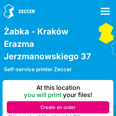
Żabka - Kraków
Erazma
Jerzmanowskiego 37
Self-service printer Zeccer
At this location
you will print
your files!
Create an order