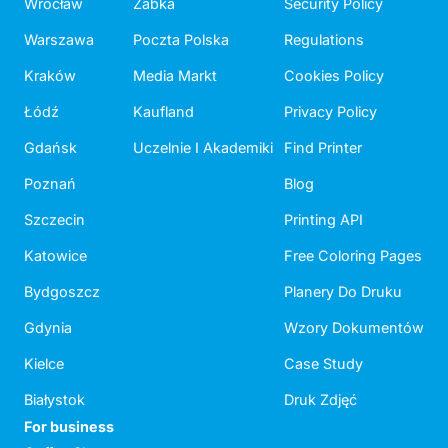
Wrocław
Żabka
Security Policy
Warszawa
Poczta Polska
Regulations
Kraków
Media Markt
Cookies Policy
Łódź
Kaufland
Privacy Policy
Gdańsk
Uczelnie I Akademiki
Find Printer
Poznań
Blog
Szczecin
Printing API
Katowice
Free Coloring Pages
Bydgoszcz
Planery Do Druku
Gdynia
Wzory Dokumentów
Kielce
Case Study
Białystok
Druk Zdjęć
For business