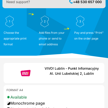
Need support?
+48 530 657 000
1
2
3
Choose the
Add files from your
Pay and press "Print"
appropriate print
phone or send to
on the order page
format
email address
VIVO! Lublin - Punkt Informacyjny
Al. Unii Lubelskiej 2, Lublin
FORMAT A4
Available
Monochrome page