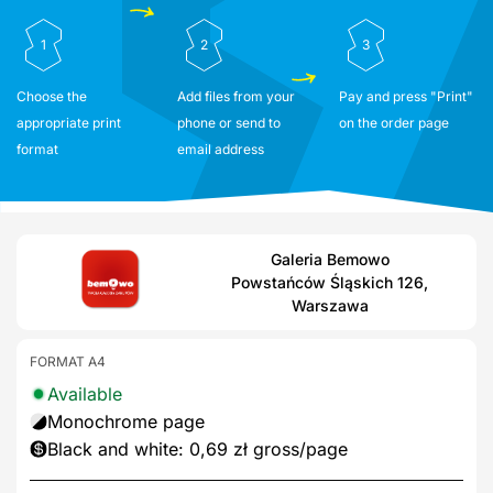
1
2
3
Choose the
Add files from your
Pay and press "Print"
appropriate print
phone or send to
on the order page
format
email address
Galeria Bemowo
Powstańców Śląskich 126,
Warszawa
FORMAT A4
Available
Monochrome page
Black and white: 0,69 zł gross/page