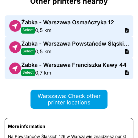
Other printers nearby
Żabka - Warszawa Osmańczyka 12
0,5 km
Select
Żabka - Warszawa Powstańców Śląskich 123
0,5 km
Select
Żabka - Warszawa Franciszka Kawy 44
0,7 km
Select
Warszawa: Check other
printer locations
More information
Na Powstańców Śląskich 126 w Warszawie znajdziesz punkt