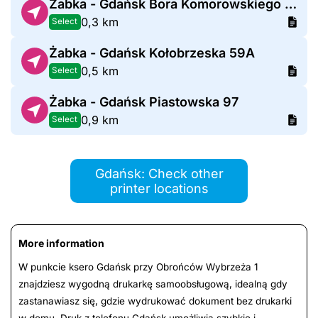
Żabka - Gdańsk Bora Komorowskiego 39
0,3 km
Select
Żabka - Gdańsk Kołobrzeska 59A
0,5 km
Select
Żabka - Gdańsk Piastowska 97
0,9 km
Select
Gdańsk: Check other
printer locations
More information
W punkcie ksero Gdańsk przy Obrońców Wybrzeża 1
znajdziesz wygodną drukarkę samoobsługową, idealną gdy
zastanawiasz się, gdzie wydrukować dokument bez drukarki
w domu. Druk z telefonu Gdańsk umożliwia szybkie i