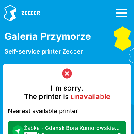
Galeria Przymorze
Self-service printer Zeccer
I'm sorry.
The printer is
unavailable
Nearest available printer
Żabka - Gdańsk Bora Komorowskiego 39