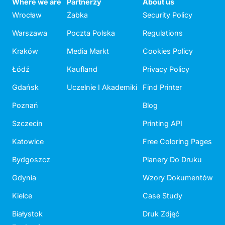
Where we are
Partnerzy
About us
Wrocław
Żabka
Security Policy
Warszawa
Poczta Polska
Regulations
Kraków
Media Markt
Cookies Policy
Łódź
Kaufland
Privacy Policy
Gdańsk
Uczelnie I Akademiki
Find Printer
Poznań
Blog
Szczecin
Printing API
Katowice
Free Coloring Pages
Bydgoszcz
Planery Do Druku
Gdynia
Wzory Dokumentów
Kielce
Case Study
Białystok
Druk Zdjęć