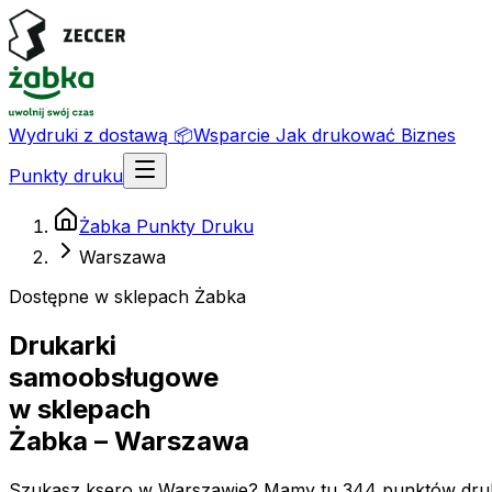
Wydruki z dostawą
📦
Wsparcie
Jak drukować
Biznes
Punkty druku
Żabka Punkty Druku
Warszawa
Dostępne w sklepach Żabka
Drukarki
samoobsługowe
w sklepach
Żabka
– Warszawa
Szukasz ksero w Warszawie? Mamy tu 344 punktów druku 