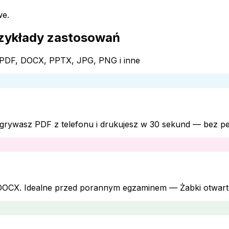
we.
zykłady zastosowań
: PDF, DOCX, PPTX, JPG, PNG i inne
 Wgrywasz PDF z telefonu i drukujesz w 30 sekund — bez pe
b DOCX. Idealne przed porannym egzaminem — Żabki otwart