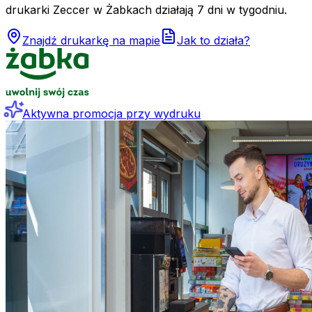
drukarki Zeccer w Żabkach działają 7 dni w tygodniu.
Znajdź drukarkę na mapie
Jak to działa?
Aktywna promocja przy wydruku