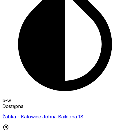
b-w
Dostępna
Żabka - Katowice Johna Baildona 18