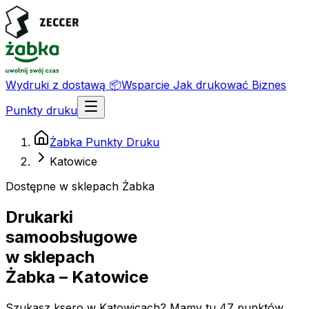
Wydruki z dostawą
📦
Wsparcie
Jak drukować
Biznes
Punkty druku
Żabka Punkty Druku
Katowice
Dostępne w sklepach Żabka
Drukarki
samoobsługowe
w sklepach
Żabka
– Katowice
Szukasz ksero w Katowicach? Mamy tu 47 punktów