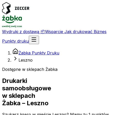
Wydruki z dostawą
📦
Wsparcie
Jak drukować
Biznes
Punkty druku
Żabka Punkty Druku
Leszno
Dostępne w sklepach Żabka
Drukarki
samoobsługowe
w sklepach
Żabka
– Leszno
Szukasz ksero w mieście Leszno? Mamy tu 1 punktów