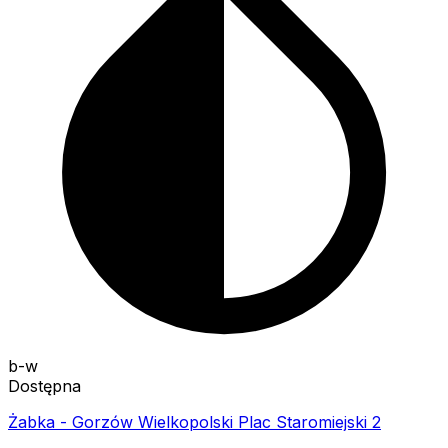
b-w
Dostępna
Żabka - Gorzów Wielkopolski Plac Staromiejski 2