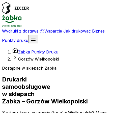
Wydruki z dostawą
📦
Wsparcie
Jak drukować
Biznes
Punkty druku
Żabka Punkty Druku
Gorzów Wielkopolski
Dostępne w sklepach Żabka
Drukarki
samoobsługowe
w sklepach
Żabka
– Gorzów Wielkopolski
Szukasz ksero w mieście Gorzów Wielkopolski? Mamy