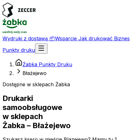
Wydruki z dostawą
📦
Wsparcie
Jak drukować
Biznes
Punkty druku
Żabka Punkty Druku
Błażejewo
Dostępne w sklepach Żabka
Drukarki
samoobsługowe
w sklepach
Żabka
– Błażejewo
Szukasz ksero w mieście Blazejewo? Mamy tu 1