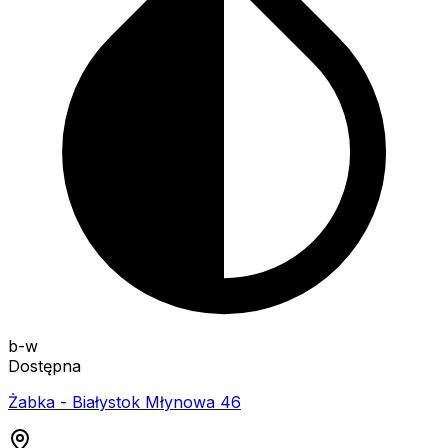
b-w
Dostępna
Żabka - Białystok Młynowa 46