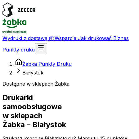
Wydruki z dostawą
📦
Wsparcie
Jak drukować
Biznes
Punkty druku
Żabka Punkty Druku
Białystok
Dostępne w sklepach Żabka
Drukarki
samoobsługowe
w sklepach
Żabka
– Białystok
Szukasz ksero w Białymstoku? Mamy tu 15 punktów