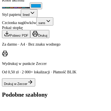
Kolor akcentu
Styl papieru
lined
Czcionka nagłówków
sans
Pokaż stopkę
Pobierz PDF
Drukuj
Za darmo · A4 · Bez znaku wodnego
Wydrukuj w punkcie Zeccer
Od 0,50 zł · 2 000+ lokalizacji · Płatność BLIK
Drukuj w Zeccer
Podobne szablony