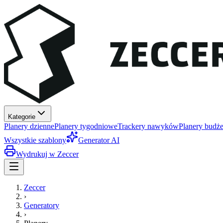
Kategorie
Planery dzienne
Planery tygodniowe
Trackery nawyków
Planery budże
Wszystkie szablony
Generator AI
Wydrukuj w Zeccer
Zeccer
›
Generatory
›