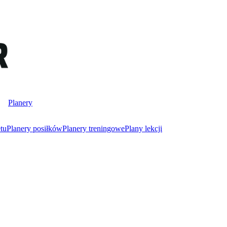
Planery
tu
Planery posiłków
Planery treningowe
Plany lekcji