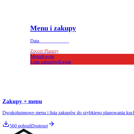
Menu i zakupy
Data ____________
Zeccer Planery
Menu
Kwota
Lista zakupów
Kwota
Zakupy + menu
Dwukolumnowe menu i lista zakupów do szybkiego planowania kuch
560
pobrań
Dostosuj