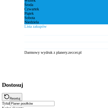
Wtorek
Środa
Czwartek
Piątek
Sobota
Niedziela
Lista zakupów
Darmowy wydruk z planery.zeccer.pl
Dostosuj
Resetuj
Tytuł