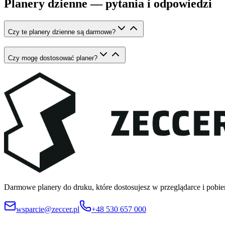
Planery dzienne — pytania i odpowiedzi
Czy te planery dzienne są darmowe?
Czy mogę dostosować planer?
Darmowe planery do druku, które dostosujesz w przeglądarce i pobie
wsparcie@zeccer.pl
+48 530 657 000