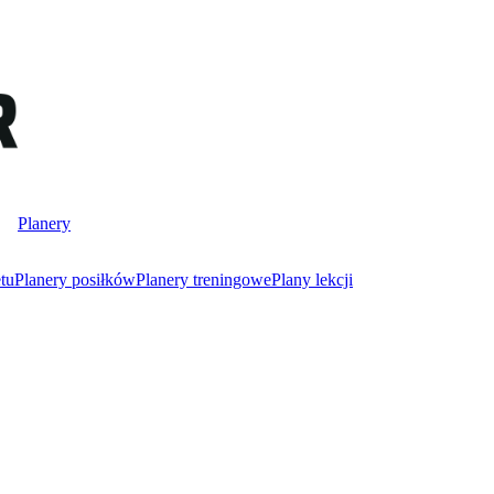
Planery
tu
Planery posiłków
Planery treningowe
Plany lekcji