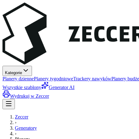
Kategorie
Planery dzienne
Planery tygodniowe
Trackery nawyków
Planery budże
Wszystkie szablony
Generator AI
Wydrukuj w Zeccer
Zeccer
›
Generatory
›