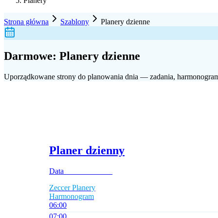
Planery
Strona główna
Szablony
Planery dzienne
Darmowe:
Planery dzienne
Uporządkowane strony do planowania dnia — zadania, harmonogram i
Planer dzienny
Data ____________
Zeccer Planery
Harmonogram
06
:00
07
:00