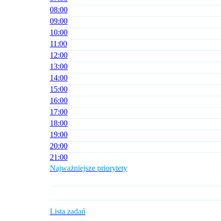
08
:00
09
:00
10
:00
11
:00
12
:00
13
:00
14
:00
15
:00
16
:00
17
:00
18
:00
19
:00
20
:00
21
:00
Najważniejsze priorytety
Lista zadań