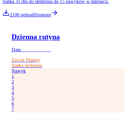
Siatka 31 dni do śledzenia do 15 nawyków w miesiącu.
2100
pobrań
Dostosuj
Dzienna rutyna
Data ____________
Zeccer Planery
Siatka śledzenia
Nawyk
1
2
3
4
5
6
7