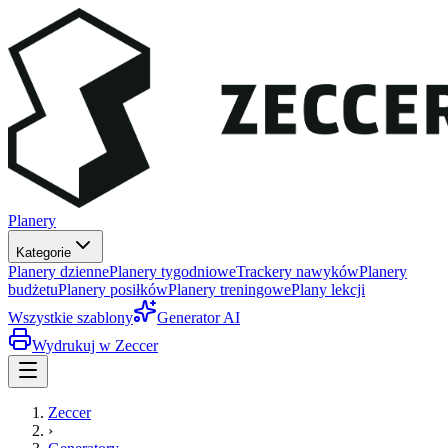
Planery
Kategorie
Planery dzienne
Planery tygodniowe
Trackery nawyków
Planery
budżetu
Planery posiłków
Planery treningowe
Plany lekcji
Wszystkie szablony
Generator AI
Wydrukuj w Zeccer
Zeccer
›