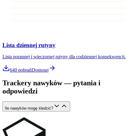
Lista dziennej rutyny
Lista porannej i wieczornej rutyny dla codziennej konsekwencji.
640
pobrań
Dostosuj
Trackery nawyków — pytania i
odpowiedzi
Ile nawyków mogę śledzić?