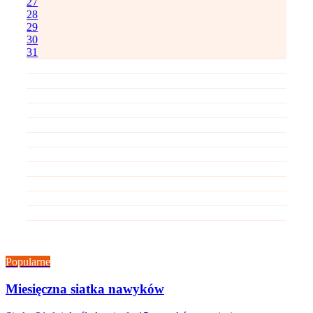
27
28
29
30
31
Popularne
Miesięczna siatka nawyków