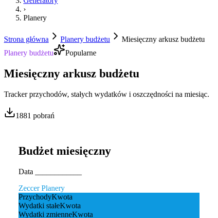
Generatory
›
Planery
Strona główna
Planery budżetu
Miesięczny arkusz budżetu
Planery budżetu
Popularne
Miesięczny arkusz budżetu
Tracker przychodów, stałych wydatków i oszczędności na miesiąc.
1881
pobrań
Budżet miesięczny
Data ____________
Zeccer Planery
Przychody
Kwota
Wydatki stałe
Kwota
Wydatki zmienne
Kwota