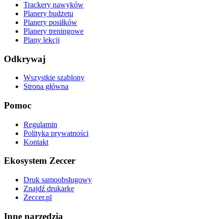
Trackery nawyków
Planery budżetu
Planery posiłków
Planery treningowe
Plany lekcji
Odkrywaj
Wszystkie szablony
Strona główna
Pomoc
Regulamin
Polityka prywatności
Kontakt
Ekosystem Zeccer
Druk samoobsługowy
Znajdź drukarkę
Zeccer.pl
Inne narzędzia