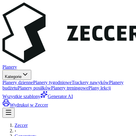
Planery
Kategorie
Planery dzienne
Planery tygodniowe
Trackery nawyków
Planery
budżetu
Planery posiłków
Planery treningowe
Plany lekcji
Wszystkie szablony
Generator AI
Wydrukuj w Zeccer
Zeccer
›