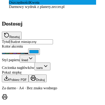
Oszczędności
Kwota
Darmowy wydruk z planery.zeccer.pl
Dostosuj
Resetuj
Tytuł
Kolor akcentu
Styl papieru
lined
Czcionka nagłówków
sans
Pokaż stopkę
Pobierz PDF
Drukuj
Za darmo · A4 · Bez znaku wodnego