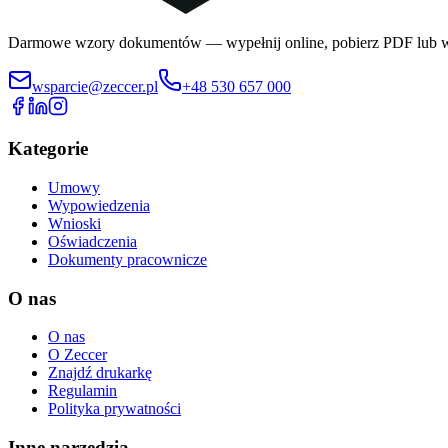
Darmowe wzory dokumentów — wypełnij online, pobierz PDF lub w
wsparcie@zeccer.pl
+48 530 657 000
Kategorie
Umowy
Wypowiedzenia
Wnioski
Oświadczenia
Dokumenty pracownicze
O nas
O nas
O Zeccer
Znajdź drukarkę
Regulamin
Polityka prywatności
Inne narzędzia