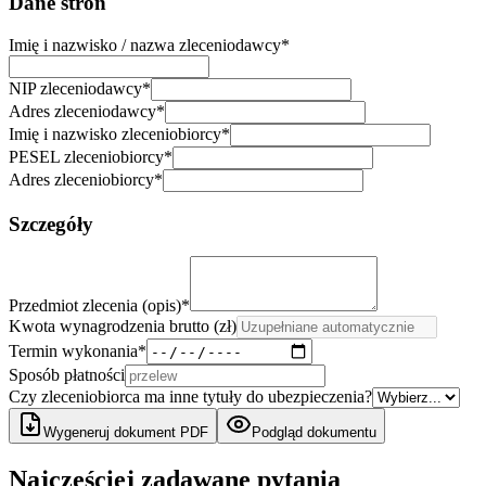
Dane stron
Imię i nazwisko / nazwa zleceniodawcy
*
NIP zleceniodawcy
*
Adres zleceniodawcy
*
Imię i nazwisko zleceniobiorcy
*
PESEL zleceniobiorcy
*
Adres zleceniobiorcy
*
Szczegóły
Przedmiot zlecenia (opis)
*
Kwota wynagrodzenia brutto (zł)
Termin wykonania
*
Sposób płatności
Czy zleceniobiorca ma inne tytuły do ubezpieczenia?
Wygeneruj dokument PDF
Podgląd dokumentu
Najczęściej zadawane pytania