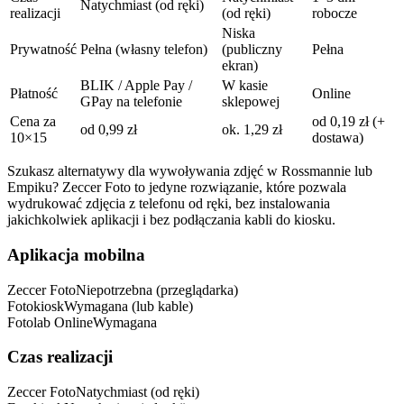
Natychmiast (od ręki)
realizacji
(od ręki)
robocze
Niska
Prywatność
Pełna (własny telefon)
(publiczny
Pełna
ekran)
BLIK / Apple Pay /
W kasie
Płatność
Online
GPay na telefonie
sklepowej
Cena za
od 0,19 zł (+
od 0,99 zł
ok. 1,29 zł
10×15
dostawa)
Szukasz alternatywy dla wywoływania zdjęć w Rossmannie lub
Empiku? Zeccer Foto to jedyne rozwiązanie, które pozwala
wydrukować zdjęcia z telefonu od ręki, bez instalowania
jakichkolwiek aplikacji i bez podłączania kabli do kiosku.
Aplikacja mobilna
Zeccer Foto
Niepotrzebna (przeglądarka)
Fotokiosk
Wymagana (lub kable)
Fotolab Online
Wymagana
Czas realizacji
Zeccer Foto
Natychmiast (od ręki)