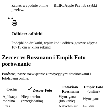
Zapłać wygodnie online — BLIK, Apple Pay lub szybki
przelew.
4
Odbierz odbitki
Podejdź do drukarki, wpisz kod i odbierz gotowe zdjęcia
10×15 cm w kilka sekund.
Zeccer vs Rossmann i Empik Foto —
porównanie
Porównaj nasze rozwiązanie z tradycyjnymi fotokioskami i
fotolabami online.
Fotokiosk
Empik Foto
Cecha
Zeccer Foto
Rossmann
(online)
Aplikacja
Niepotrzebna
Wymagana
Wymagana
mobilna
(przeglądarka)
(lub kable)
Czas
Natychmiast
1–3 dni