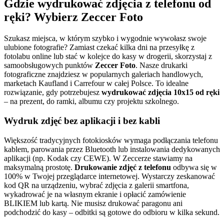
Gdzie wydrukować zdjęcia z telefonu od
ręki? Wybierz
Zeccer Foto
Szukasz miejsca, w którym szybko i wygodnie wywołasz swoje
ulubione fotografie? Zamiast czekać kilka dni na przesyłkę z
fotolabu online lub stać w kolejce do kasy w drogerii, skorzystaj z
samoobsługowych punktów
Zeccer Foto
. Nasze drukarki
fotograficzne znajdziesz w popularnych galeriach handlowych,
marketach Kaufland i Carrefour w całej Polsce. To idealne
rozwiązanie, gdy potrzebujesz
wydrukować zdjęcia 10x15 od ręki
– na prezent, do ramki, albumu czy projektu szkolnego.
Wydruk zdjęć
bez aplikacji i bez kabli
Większość tradycyjnych fotokiosków wymaga podłączania telefonu
kablem, parowania przez Bluetooth lub instalowania dedykowanych
aplikacji (np. Kodak czy CEWE). W Zeccerze stawiamy na
maksymalną prostotę.
Drukowanie zdjęć z telefonu
odbywa się w
100% w Twojej przeglądarce internetowej. Wystarczy zeskanować
kod QR na urządzeniu, wybrać zdjęcia z galerii smartfona,
wykadrować je na własnym ekranie i opłacić zamówienie
BLIKIEM lub kartą. Nie musisz drukować paragonu ani
podchodzić do kasy – odbitki są gotowe do odbioru w kilka sekund.