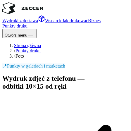
Wydruki z dostawą
Wsparcie
Jak drukować
Biznes
Punkty druku
Otwórz menu
Strona główna
›
Punkty druku
›
Foto
📍
Punkty w galeriach i marketach
Wydruk zdjęć z telefonu —
odbitki 10×15
od ręki