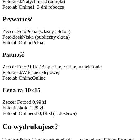
Fotokiosk
Natychmiast (od ręki)
Fotolab Online
1–3 dni robocze
Prywatność
Zeccer Foto
Pełna (własny telefon)
Fotokiosk
Niska (publiczny ekran)
Fotolab Online
Pełna
Płatność
Zeccer Foto
BLIK / Apple Pay / GPay na telefonie
Fotokiosk
W kasie sklepowej
Fotolab Online
Online
Cena za 10×15
Zeccer Foto
od 0,99 zł
Fotokiosk
ok. 1,29 zł
Fotolab Online
od 0,19 zł (+ dostawa)
Co wydrukujesz?
Twoje zdjęcia, Twoje wspomnienia — na papierze fotograficznym