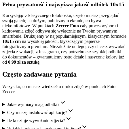
Pełna prywatność i najwyższa jakość
odbitek 10x15
Korzystając z klasycznego fotokiosku, często musisz przeglądać
swoją galerię na dużym, publicznym ekranie, co bywa
niekomfortowe. W punktach
Zeccer Foto
cały proces wyboru i
kadrowania zdjęć odbywa się wyłącznie na Twoim prywatnym
smartfonie. Drukujemy w najpopularniejszym, klasycznym formacie
10x15 cm
na wysokiej jakości, błyszczącym papierze
fotograficznym premium. Niezależnie od tego, czy chcesz wywołać
zdjęcia z wakacji, z Instagrama, czy potrzebujesz szybkiej odbitki
do dokumentów – gwarantujemy ostre detale i nasycone kolory już
od
0,99 zł za sztukę
.
Często zadawane pytania
Wszystko, co musisz wiedzieć o druku zdjęć w punktach Foto
Zeccer
Jakie wymiary mają odbitki?
Czy muszę instalować aplikację?
Ile kosztuje wywołanie zdjęcia?
W jakich miejscach znajdę punkty Foto?