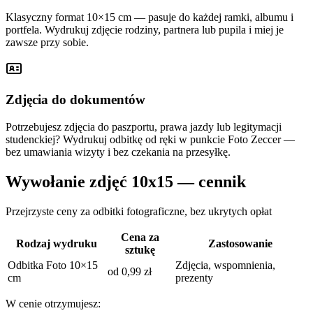
Klasyczny format 10×15 cm — pasuje do każdej ramki, albumu i
portfela. Wydrukuj zdjęcie rodziny, partnera lub pupila i miej je
zawsze przy sobie.
Zdjęcia do dokumentów
Potrzebujesz zdjęcia do paszportu, prawa jazdy lub legitymacji
studenckiej? Wydrukuj odbitkę od ręki w punkcie Foto Zeccer —
bez umawiania wizyty i bez czekania na przesyłkę.
Wywołanie zdjęć 10x15 — cennik
Przejrzyste ceny za odbitki fotograficzne, bez ukrytych opłat
Cena za
Rodzaj wydruku
Zastosowanie
sztukę
Odbitka Foto 10×15
Zdjęcia, wspomnienia,
od 0,99 zł
cm
prezenty
W cenie otrzymujesz: